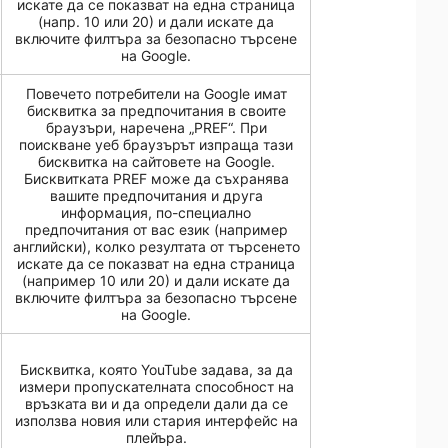
искате да се показват на една страница
(напр. 10 или 20) и дали искате да
включите филтъра за безопасно търсене
на Google.
Повечето потребители на Google имат
бисквитка за предпочитания в своите
браузъри, наречена „PREF“. При
поискване уеб браузърът изпраща тази
бисквитка на сайтовете на Google.
Бисквитката PREF може да съхранява
вашите предпочитания и друга
информация, по-специално
предпочитания от вас език (например
английски), колко резултата от търсенето
искате да се показват на една страница
(например 10 или 20) и дали искате да
включите филтъра за безопасно търсене
на Google.
Бисквитка, която YouTube задава, за да
измери пропускателната способност на
връзката ви и да определи дали да се
използва новия или стария интерфейс на
плейъра.