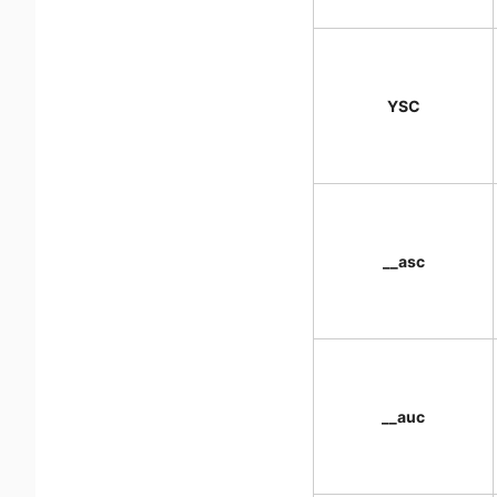
YSC
__asc
__auc