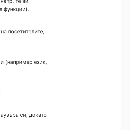
напр. те ви
е функции).
 на посетителите,
и (например език,
.
раузъра си, докато