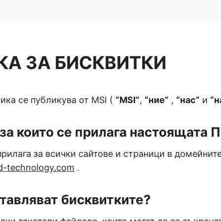
КА ЗА БИСКВИТКИ
ка се публикува от MSI (
“MSI”
,
“ние”
,
“нас”
и
“н
 за които се прилага настоящата 
прилага за всички сайтове и страници в домейнит
-technology.com
.
тавляват бисквитките?