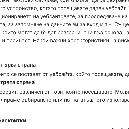
лки текстови файлове, които могат да се съхраня
о устройство, когато посещавате даден уебсайт.
ционирането на уебсайтовете, за проследяване на
та, за запомняне на данните ви за вход и т.н. Същ
 които могат да бъдат разграничени въз основа на
 и трайност. Някои важни характеристики на бис
 първа страна
оито се поставят от уебсайта, който посещавате, д
 трета страна
уебсайт, различен от този, който посещавате. Мол
олираме събирането или по-нататъшното използва
бисквитки