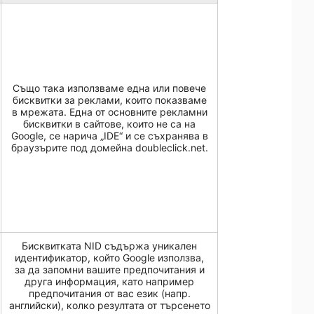
Също така използваме една или повече
бисквитки за реклами, които показваме
в мрежата. Една от основните рекламни
бисквитки в сайтове, които не са на
Google, се нарича „IDE“ и се съхранява в
браузърите под домейна doubleclick.net.
Бисквитката NID съдържа уникален
идентификатор, който Google използва,
за да запомни вашите предпочитания и
друга информация, като например
предпочитания от вас език (напр.
английски), колко резултата от търсенето