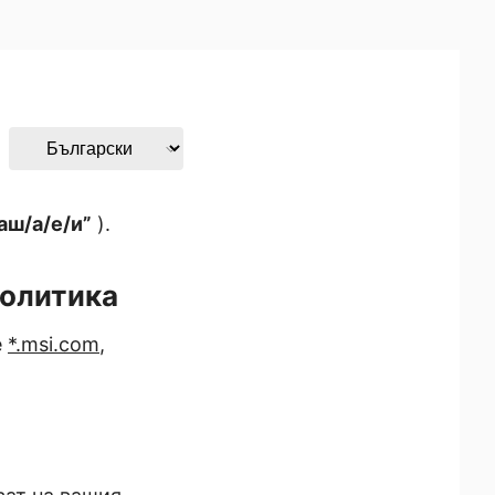
аш/а/е/и”
).
Политика
е
*
.msi.com
,