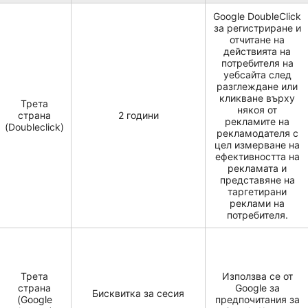
Google DoubleClick
за регистриране и
отчитане на
действията на
потребителя на
уебсайта след
разглеждане или
кликване върху
Трета
някоя от
страна
2 години
рекламите на
(Doubleclick)
рекламодателя с
цел измерване на
ефективността на
рекламата и
представяне на
таргетирани
реклами на
потребителя.
Трета
Използва се от
страна
Google за
Бисквитка за сесия
(Google
предпочитания за