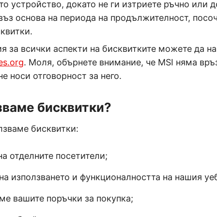
то устройство, докато не ги изтриете ръчно или 
 въз основа на периода на продължителност, посо
квитки.
 за всички аспекти на бисквитките можете да н
es.org
. Моля, обърнете внимание, че MSI няма връ
не носи отговорност за него.
зваме бисквитки?
лзваме бисквитки:
на отделните посетители;
на използването и функционалността на нашия уе
ме вашите поръчки за покупка;