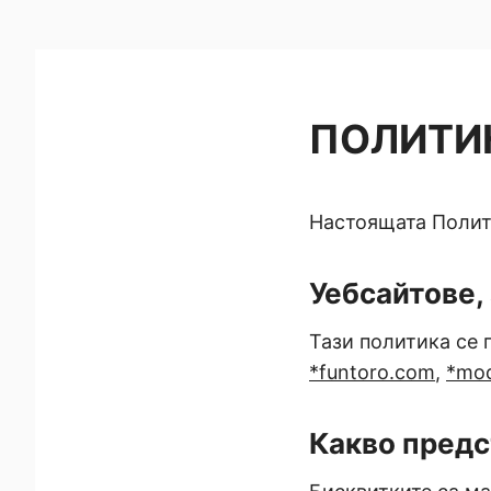
ПОЛИТИ
Настоящата Полити
Уебсайтове,
Тази политика се 
*
funtoro.com
,
*
mod
Какво предс