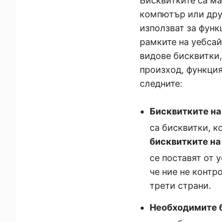
Бисквитките са ма
компютър или друг
използват за функ
рамките на уебсай
видове бисквитки,
произход, функция
следните:
Бисквитките на
са бисквитки, к
бисквитките на
се поставят от 
че ние не контр
трети страни.
Необходимите 