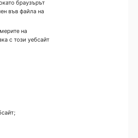
докато браузърът
чен във файла на
америте на
зка с този уебсайт
бсайт;