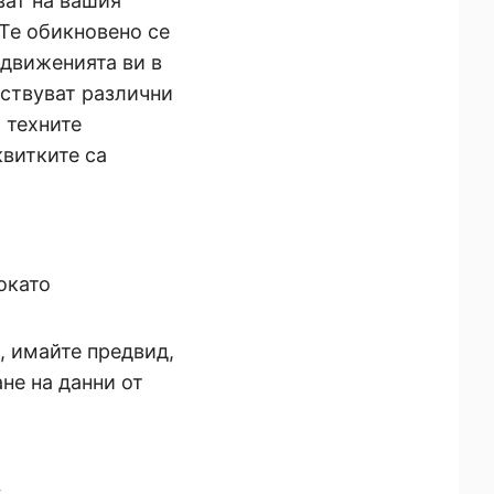
ват на вашия
 Те обикновено се
 движенията ви в
ествуват различни
 техните
квитките са
окато
я, имайте предвид,
не на данни от