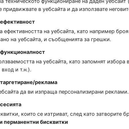
а техническото функциониране на даден уебсайт (
е придвижвате в уебсайта и да използвате неговит
 ефективност
а ефективността на уебсайта, като например броя
ано на уебсайта, и съобщенията за грешки.
 функционалност
лзваемостта на уебсайта, като запомнят избора в
вход и т.н.).
 таргетиране/реклама
ебсайта да ви изпраща персонализирани реклами.
 сесията
квитки, които се изтриват, след като затворите б
и перманентни бисквитки